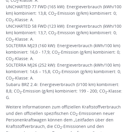
0; CO
-Klasse: A.
2
UNCHARTED 77 FWD (165 kW): Energieverbrauch (kWh/100
km) kombiniert: 13,8; CO
-Emission (g/km) kombiniert: 0;
2
CO
-Klasse: A.
2
UNCHARTED 58 FWD (123 kW): Energieverbrauch (kWh/100
km) kombiniert: 13,7; CO
-Emission (g/km) kombiniert: 0;
2
CO
-Klasse: A.
2
SOLTERRA MJ23 (160 kW): Energieverbrauch (kWh/100 km)
kombiniert: 16,0 - 17,9; CO
-Emission (g/km) kombiniert: 0;
2
CO
-Klasse: A.
2
SOLTERRA MJ26 (252 kW): Energieverbrauch (kWh/100 km)
kombiniert: 14,6 – 15,8; CO
-Emission (g/km) kombiniert: 0;
2
CO
-Klasse: A.
2
Subaru BRZ 2.4i: Energieverbrauch (l/100 km) kombiniert:
8,8; CO
-Emission (g/km) kombiniert: 199 - 200; CO
-Klasse:
2
2
G.
Weitere Informationen zum offiziellen Kraftstoffverbrauch
und den offiziellen spezifischen CO
-Emissionen neuer
2
Personenkraftwagen können dem „Leitfaden über den
Kraftstoffverbrauch, die CO
-Emissionen und den
2