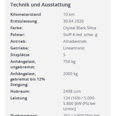
Technik und Ausstattung
Kilometerstand
10 km
Erstzulassung
30.04.2026
Farbe:
Crystal Black Silica
Polster:
Stoff-K-led. schw.-g
Antrieb:
Allradantrieb
Getriebe:
Lineartronic
Sitzplätze
5
Anhängelast,
750 kg
ungebremst:
Anhängelast,
2000 kg
gebremst bis 12%
Steigung:
Hubraum:
2498 ccm
Leistung
124 (169) / 5.000-
5.800 [kW (PS) bei
U/min]
Drehmoment:
252 / 3.800 [Nm bei